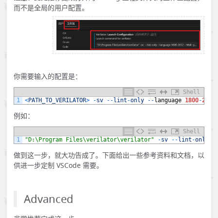
而不是全局的用户配置。
你需要输入的配置是：
Shell
1
<
PATH_TO_VERILATOR
>
-
sv
--
lint
-
only
--
language
1800
-
2012
例如：
Shell
1
"D:\Program Files\verilator\verilator"
-
sv
--
lint
-
only
-
做到这一步，就大功告成了。下面给出一些参考资料和文档，以
供进一步定制 VSCode 需要。
Advanced