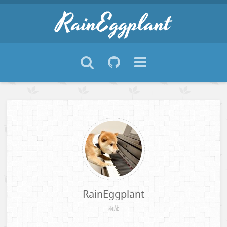
RainEggplant
雨茄