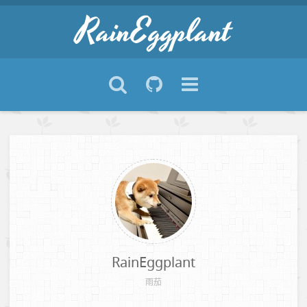
RainEggplant
雨茄